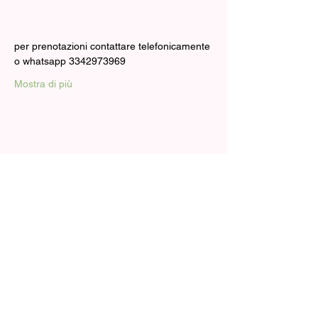
per prenotazioni contattare telefonicamente 
o whatsapp 3342973969
Mostra di più
Condividi questo evento
Shop
contatti
All
personalizza
lateladicarlotta.lab@gmail.com