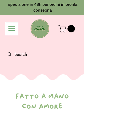
spedizione in 48h per ordini in pronta
consegna
fatto a mano
con amore