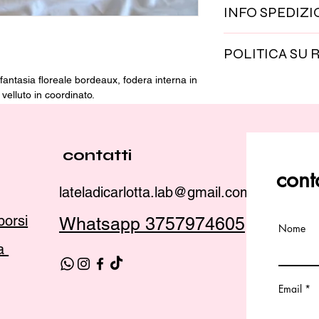
INFO SPEDIZI
che sono realizzati 
cura. Scegliamo materi
le spedizioni in pro
lasciano colore al l
POLITICA SU 
erogate in 48 ore. per
pagina dedicata
 fantasia floreale bordeaux, fodera interna in
il prodotto può esser
 velluto in coordinato.
In caso di problemi 
insieme una soluzion
per maggiori informaz
dedicata
contatti
cont
lateladicarlotta.lab@gmail.com
borsi
Whatsapp 3757974605
Nome
ca
Email