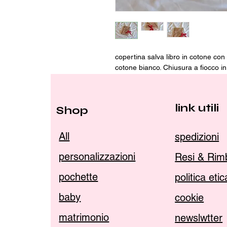
copertina salva libro in cotone con
cotone bianco. Chiusura a fiocco in
link utili
Shop
All
spedizioni
personalizzazioni
Resi & Rim
pochette
politica eti
baby
cookie
matrimonio
newslwtter