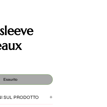
sleeve
eaux
Esaurito
I SUL PRODOTTO
 sono artigianali. Questo significa