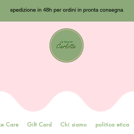
spedizione in 48h per ordini in pronta consegna
ke Care
Gift Card
Chi siamo
politica etica