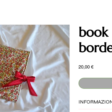
book 
bord
Prezzo
20,00 €
INFORMAZION
tutti i nostri prodotti