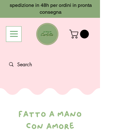
spedizione in 48h per ordini in pronta
consegna
fatto a mano
con amore