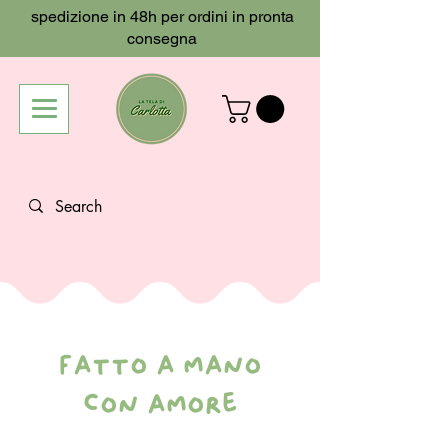
spedizione in 48h per ordini in pronta
consegna
fatto a mano
con amore