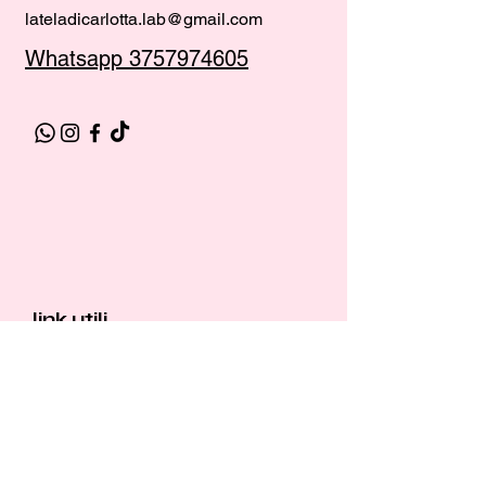
personalizza
lateladicarlotta.lab@gmail.com
zioni
Whatsapp 3757974605
pochette
baby
matrimonio
Gift Card
link utili
spedizioni
Resi &
Rimborsi