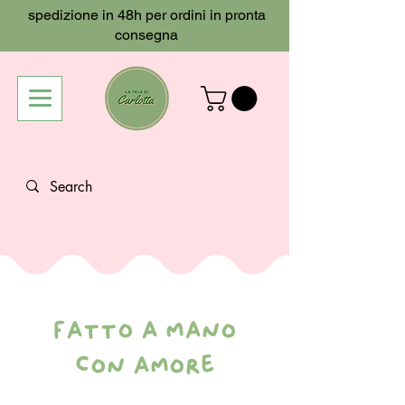
spedizione in 48h per ordini in pronta
consegna
fatto a mano
con amore