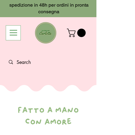
spedizione in 48h per ordini in pronta
consegna
fatto a mano
con amore