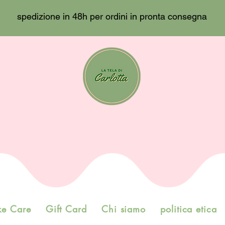
spedizione in 48h per ordini in pronta consegna
ke Care
Gift Card
Chi siamo
politica etica