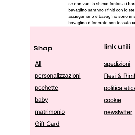
se non vuoi lo sbieco fantasia i bor
bavaglino saranno rifiniti con lo st
asciugamano e bavaglino sono in sp
bavaglino è foderato con tessuto c
Per qualsiasi dubbio, problema o r
link utili
Shop
All
spedizioni
personalizzazioni
Resi & Rim
pochette
politica eti
baby
cookie
matrimonio
newslwtter
Gift Card