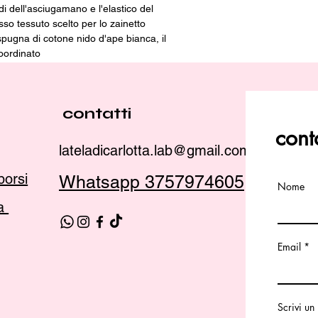
di dell'asciugamano e l'elastico del
esso tessuto scelto per lo zainetto
ugna di cotone nido d'ape bianca, il
oordinato
ichiesta contattaci su whatsapp
contatti
cont
lateladicarlotta.lab@gmail.com
borsi
Whatsapp 3757974605
Nome
ca
Email
Scrivi u