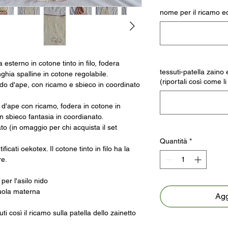
nome per il ricamo e
 esterno in cotone tinto in filo, fodera
tessuti-patella zaino
ghia spalline in cotone regolabile.
(riportali così come l
do d'ape, con ricamo e sbieco in coordinato
 d'ape con ricamo, fodera in cotone in
n sbieco fantasia in coordianato.
o (in omaggio per chi acquista il set
Quantità
*
ficati oekotex. Il cotone tinto in filo ha la
re.
per l'asilo nido
cuola materna
Agg
ti così il ricamo sulla patella dello zainetto