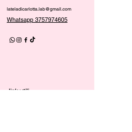
personalizza
lateladicarlotta.lab@gmail.com
zioni
Whatsapp 3757974605
pochette
baby
matrimonio
Gift Card
link utili
spedizioni
Resi &
Rimborsi