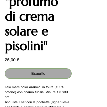
"profumo
di crema
solare e
pisolini"
Prezzo
25,00 €
Esaurito
Telo mare color arancio in fouta (100%
cotone) con ricamo fucsia. Misure 170x90
cm.
Acquista il set con la pochette (righe fucsia