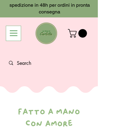
spedizione in 48h per ordini in pronta
consegna
fatto a mano
con amore