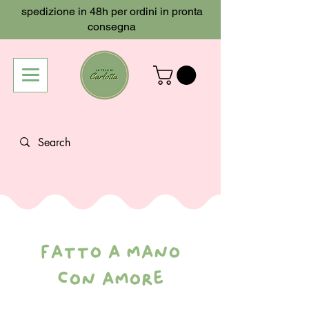
spedizione in 48h per ordini in pronta
consegna
fatto a mano
con amore